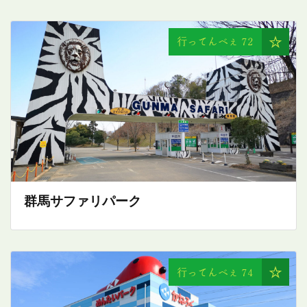
行ってんべぇ
72
群馬サファリパーク
行ってんべぇ
74