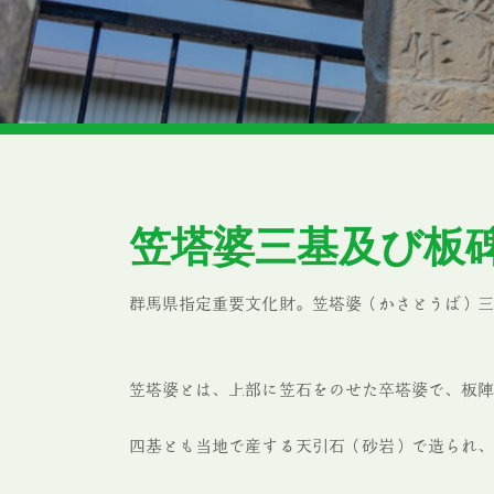
笠塔婆三基及び板
群馬県指定重要文化財。笠塔婆（かさとうば）
笠塔婆とは、上部に笠石をのせた卒塔婆で、板
四基とも当地で産する天引石（砂岩）で造られ