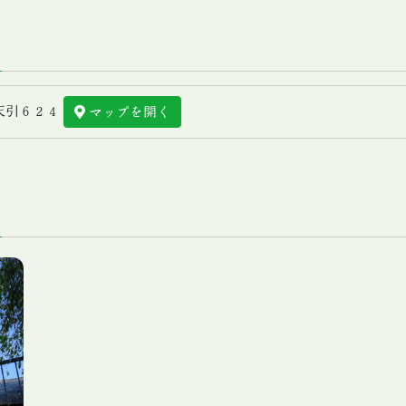
天引６２４
マップを開く