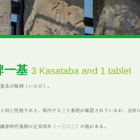
碑一基
3 Kasataba and 1 tablet
三基及び板碑（いたび）。
陣と同じ性格であり、県内でも二十基程が確認されているが、当所
、鎌倉時代後期の正安四年（一三〇二）の銘がある。