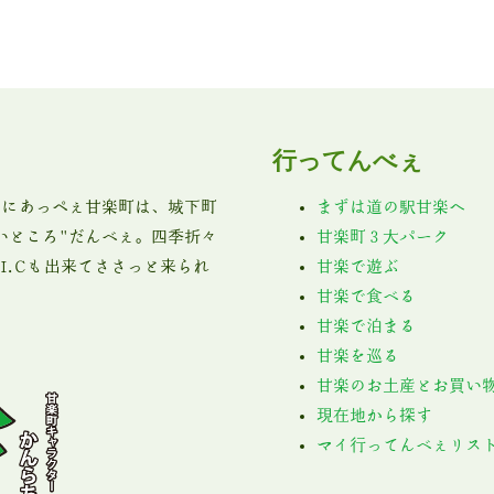
行ってんべぇ
0mにあっぺぇ甘楽町は、城下町
まずは道の駅甘楽へ
いところ"だんべぇ。四季折々
甘楽町３大パーク
I.Cも出来てささっと来られ
甘楽で遊ぶ
甘楽で食べる
甘楽で泊まる
甘楽を巡る
甘楽のお土産とお買い
現在地から探す
マイ行ってんべぇリス