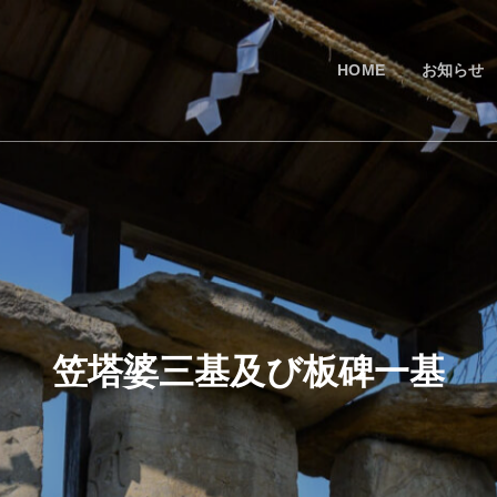
HOME
お知らせ
笠塔婆三基及び板碑一基