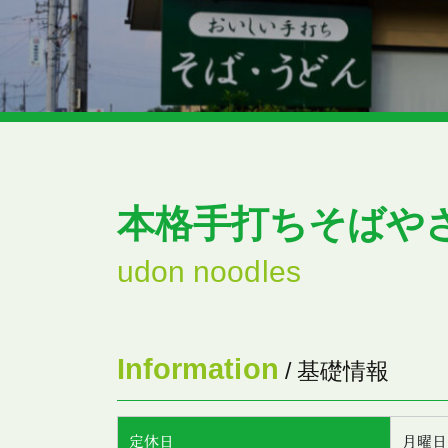
本格手打ちそばや
udon noodles
Information
/ 基礎情報
定休日
月曜日