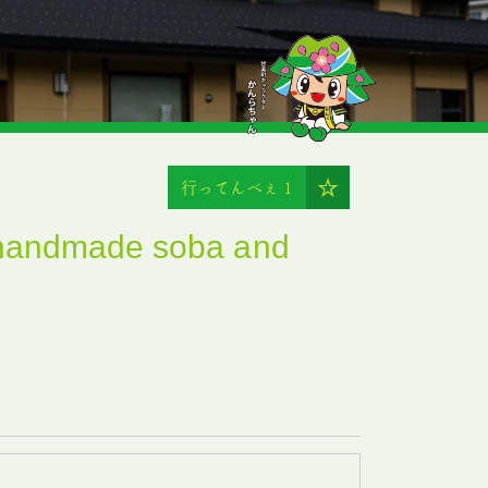
行ってんべぇ
1
 handmade soba and