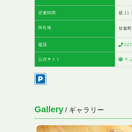
営業時間
昼 11
所在地
甘楽町
電話
027
公式サイト
ウ
Gallery
/ ギャラリー