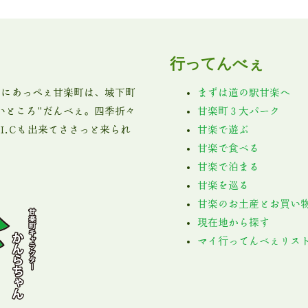
行ってんべぇ
0mにあっぺぇ甘楽町は、城下町
まずは道の駅甘楽へ
いところ"だんべぇ。四季折々
甘楽町３大パーク
I.Cも出来てささっと来られ
甘楽で遊ぶ
甘楽で食べる
甘楽で泊まる
甘楽を巡る
甘楽のお土産とお買い
現在地から探す
マイ行ってんべぇリス